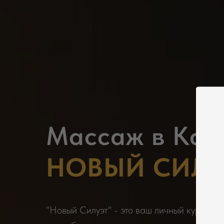
Массаж в Кал
НОВЫЙ СИЛУ
"Новый Силуэт" - это ваш личный курорт 