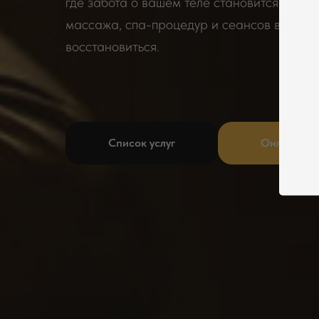
где забота о вашем теле становится иску
массажа, спа-процедур и сеансов в сауне
восстановиться.
Список услуг
Онлайн за